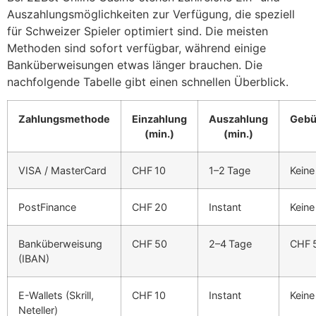
Auszahlungsmöglichkeiten zur Verfügung, die speziell
für Schweizer Spieler optimiert sind. Die meisten
Methoden sind sofort verfügbar, während einige
Banküberweisungen etwas länger brauchen. Die
nachfolgende Tabelle gibt einen schnellen Überblick.
Zahlungsmethode
Einzahlung
Auszahlung
Gebü
(min.)
(min.)
VISA / MasterCard
CHF 10
1–2 Tage
Keine
PostFinance
CHF 20
Instant
Keine
Banküberweisung
CHF 50
2–4 Tage
CHF 
(IBAN)
E-Wallets (Skrill,
CHF 10
Instant
Keine
Neteller)