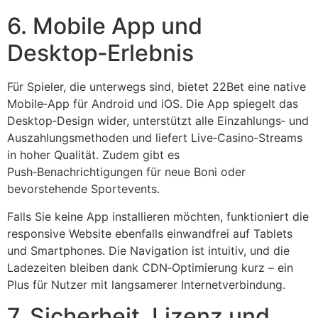
6. Mobile App und
Desktop‑Erlebnis
Für Spieler, die unterwegs sind, bietet 22Bet eine native
Mobile‑App für Android und iOS. Die App spiegelt das
Desktop‑Design wider, unterstützt alle Einzahlungs‑ und
Auszahlungsmethoden und liefert Live‑Casino‑Streams
in hoher Qualität. Zudem gibt es
Push‑Benachrichtigungen für neue Boni oder
bevorstehende Sportevents.
Falls Sie keine App installieren möchten, funktioniert die
responsive Website ebenfalls einwandfrei auf Tablets
und Smartphones. Die Navigation ist intuitiv, und die
Ladezeiten bleiben dank CDN‑Optimierung kurz – ein
Plus für Nutzer mit langsamerer Internetverbindung.
7. Sicherheit, Lizenz und