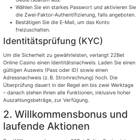
Wählen Sie ein starkes Passwort und aktivieren Sie
die Zwei‑Faktor‑Authentifizierung, falls angeboten.
Bestätigen Sie die E‑Mail, um das Konto
freizuschalten.
Identitätsprüfung (KYC)
Um die Sicherheit zu gewährleisten, verlangt 22Bet
Online Casino einen Identitätsnachweis. Laden Sie einen
gültigen Ausweis (Pass oder ID) sowie einen
Adressnachweis (z. B. Stromrechnung) hoch. Die
Überprüfung dauert in der Regel ein bis zwei Werktage
– danach stehen Ihnen alle Funktionen, inklusive hoher
Auszahlungsbeträge, zur Verfügung.
2. Willkommensbonus und
laufende Aktionen