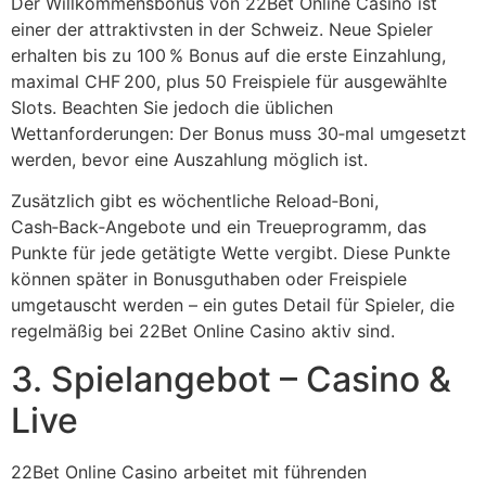
Der Willkommensbonus von 22Bet Online Casino ist
einer der attraktivsten in der Schweiz. Neue Spieler
erhalten bis zu 100 % Bonus auf die erste Einzahlung,
maximal CHF 200, plus 50 Freispiele für ausgewählte
Slots. Beachten Sie jedoch die üblichen
Wettanforderungen: Der Bonus muss 30‑mal umgesetzt
werden, bevor eine Auszahlung möglich ist.
Zusätzlich gibt es wöchentliche Reload‑Boni,
Cash‑Back‑Angebote und ein Treueprogramm, das
Punkte für jede getätigte Wette vergibt. Diese Punkte
können später in Bonusguthaben oder Freispiele
umgetauscht werden – ein gutes Detail für Spieler, die
regelmäßig bei 22Bet Online Casino aktiv sind.
3. Spielangebot – Casino &
Live
22Bet Online Casino arbeitet mit führenden