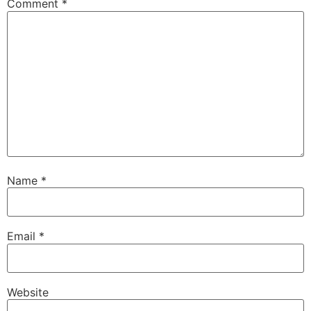
Comment
*
Name
*
Email
*
Website