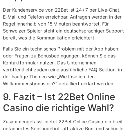
Der Kundenservice von 22Bet ist 24 / 7 per Live‑Chat,
E‑Mail und Telefon erreichbar. Anfragen werden in der
Regel innerhalb von 15 Minuten beantwortet. Für
Schweizer Spieler steht ein deutschsprachiger Support
bereit, was die Kommunikation erleichtert.
Falls Sie ein technisches Problem mit der App haben
oder Fragen zu Bonusbedingungen, können Sie das
Kontaktformular nutzen. Das Unternehmen
veröffentlicht zudem eine ausführliche FAQ‑Sektion, in
der häufige Themen wie „Wie löse ich den
Willkommensbonus ein?“ detailliert erklärt werden.
9. Fazit – Ist 22Bet Online
Casino die richtige Wahl?
Zusammengefasst bietet 22Bet Online Casino ein breit
gefächertes Spielangebot, attraktive Boni und schnelle