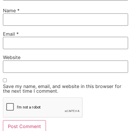
Name
*
Email
*
Website
Save my name, email, and website in this browser for
the next time I comment.