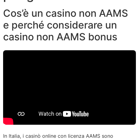
Cos’è un casino non AAMS
e perché considerare un
casino non AAMS bonus
In Italia, i casinò online con licenza AAMS sono