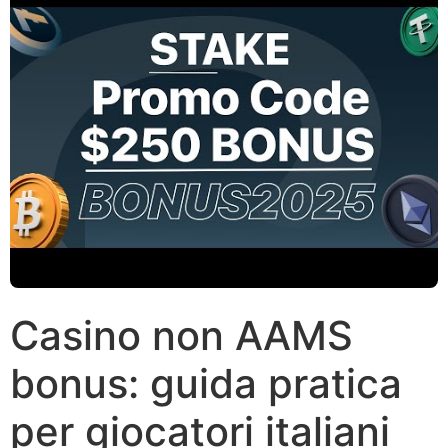
Casino non AAMS
bonus: guida pratica
per giocatori italiani