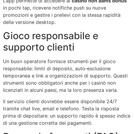
L’app permette di accedere al
casino non aams bonus
in pochi tap, ricevere notifiche push su nuove
promozioni e gestire i prelievi con la stessa rapidità
della versione desktop.
Gioco responsabile e
supporto clienti
Un buon operatore fornisce strumenti per il gioco
responsabile: limiti di deposito, auto‑esclusione
temporanea e link a organizzazioni di supporto. Questi
strumenti sono obbligatori anche per i casinò non
licenziati in alcuni paesi, ma la loro presenza varia.
Il servizio clienti dovrebbe essere disponibile 24/7
tramite chat live, email e telefono. Testa la risposta
prima di depositare: un supporto rapido è spesso indice
di una gestione corretta dei pagamenti.