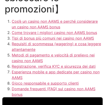
promozioni】
Cos’è un casino non AAMS e perché considerare
un casino non AAMS bonus
Come trovare i migliori casino non AAMS bonus
Tipi di bonus più comuni nei casino non AAMS
Requisiti di scommessa (wagering) e cosa leggere
attentamente
Metodi di pagamento e velocità di prelievo nei
casino non AAMS
Registrazione, verifica KYC e sicurezza dei dati
Esperienza mobile e app dedicate per casino non
AAMS
Gioco responsabile e supporto clienti
Domande frequenti (FAQ) sul casino non AAMS
bonus