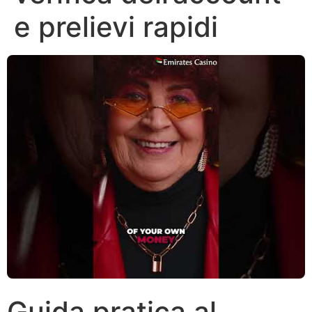
e prelievi rapidi
Guida pratica al