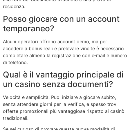
residenza.
Posso giocare con un account
temporaneo?
Alcuni operatori offrono account demo, ma per
accedere a bonus reali e prelevare vincite è necessario
completare almeno la registrazione con e‑mail e numero
di telefono.
Qual è il vantaggio principale di
un casino senza documenti?
Velocità e semplicità. Puoi iniziare a giocare subito,
senza attendere giorni per la verifica, e spesso trovi
offerte promozionali più vantaggiose rispetto ai casinò
tradizionali.
Se sei curioso di provare questa nuova modalità di