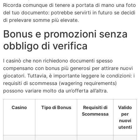
Ricorda comunque di tenere a portata di mano una foto
del tuo documento: potrebbe servirti in futuro se decidi
di prelevare somme più elevate.
Bonus e promozioni senza
obbligo di verifica
I casinò che non richiedono documenti spesso
compensano con bonus più generosi per attirare nuovi
giocatori. Tuttavia, è importante leggere le condizioni: i
requisiti di scommessa (wagering requirements)
possono variare molto da un’offerta all’altra.
Casino
Tipo di Bonus
Requisiti di
Valido
Scommessa
per
nuovi
utenti