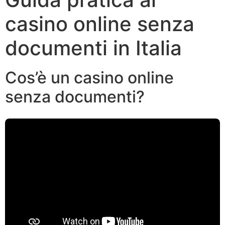
casino online senza
documenti in Italia
Cos’è un casino online
senza documenti?