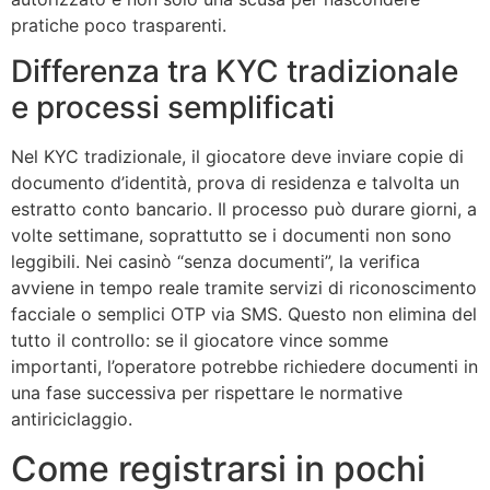
pratiche poco trasparenti.
Differenza tra KYC tradizionale
e processi semplificati
Nel KYC tradizionale, il giocatore deve inviare copie di
documento d’identità, prova di residenza e talvolta un
estratto conto bancario. Il processo può durare giorni, a
volte settimane, soprattutto se i documenti non sono
leggibili. Nei casinò “senza documenti”, la verifica
avviene in tempo reale tramite servizi di riconoscimento
facciale o semplici OTP via SMS. Questo non elimina del
tutto il controllo: se il giocatore vince somme
importanti, l’operatore potrebbe richiedere documenti in
una fase successiva per rispettare le normative
antiriciclaggio.
Come registrarsi in pochi