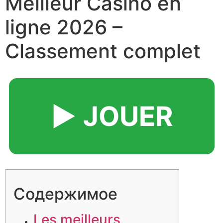
Meilleur Casino en
ligne 2026 –
Classement complet
▶️ JOUER
Содержимое
Les meilleurs