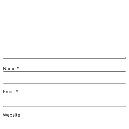
Name
*
Email
*
Website