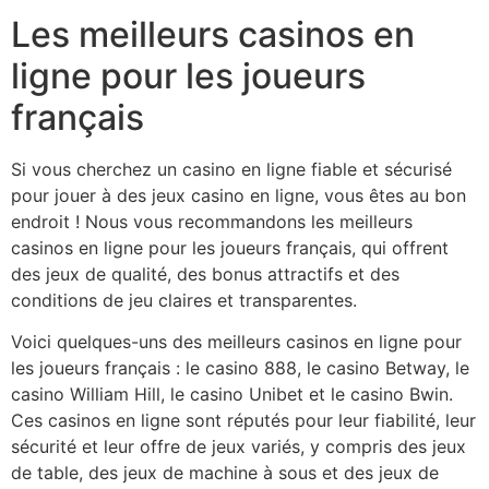
Les meilleurs casinos en
ligne pour les joueurs
français
Si vous cherchez un casino en ligne fiable et sécurisé
pour jouer à des jeux casino en ligne, vous êtes au bon
endroit ! Nous vous recommandons les meilleurs
casinos en ligne pour les joueurs français, qui offrent
des jeux de qualité, des bonus attractifs et des
conditions de jeu claires et transparentes.
Voici quelques-uns des meilleurs casinos en ligne pour
les joueurs français : le casino 888, le casino Betway, le
casino William Hill, le casino Unibet et le casino Bwin.
Ces casinos en ligne sont réputés pour leur fiabilité, leur
sécurité et leur offre de jeux variés, y compris des jeux
de table, des jeux de machine à sous et des jeux de