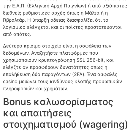
την Ε.Α.Π. (Ελληνική Αρχή Παιγνίων) ή από αξιόπιστες
διεθνείς ρυθμιστικές αρχές όπως η Μάλτα ή η
Γιβραλτάρ. Η ύπαρξη άδειας διασφαλίζει ότι το
λογισμικό ελέγχεται και οι παίκτες προστατεύονται
από απάτες.
Δεύτερο κρίσιμο στοιχείο είναι η ασφάλεια των
δεδομένων. Αναζητήστε πλατφόρμες που
χρησιμοποιούν κρυπτογράφηση SSL 256-bit, και
ελέγξτε αν προσφέρουν δυνατότητες όπως η
επαλήθευση δύο παραγόντων (2FA). Ένα ασφαλές
casino μειώνει τους κινδύνους κλοπής προσωπικών
πληροφοριών και χρημάτων.
Bonus καλωσορίσματος
και απαιτήσεις
στοιχηματισμού (wagering)