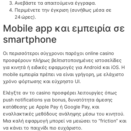
Ανεβάστε τα απαιτούμενα έγγραφα.
Περιμένετε την έγκριση (συνήθως μέσα σε
24 ώρες).
Mobile app και εμπειρία σε
smartphone
Οι περισσότεροι σύγχρονοι παρόχοι online casino
προσφέρουν πλήρως βελτιστοποιημένες ιστοσελίδες
για κινητά ή ειδικές εφαρμογές για Android και iOS. Η
mobile εμπειρία πρέπει να είναι γρήγορη, με ελάχιστο
χρόνο φόρτωσης και εύχρηστο UI.
Ελέγξτε αν το casino προσφέρει λειτουργίες όπως
push notifications για bonus, δυνατότητα άμεσης
κατάθεσης με Apple Pay ή Google Pay, και
εναλλακτικές μεθόδους ανάληψης μέσω του κινητού.
Μια καλή εφαρμογή μπορεί να μειώσει το “friction” και
να κάνει το παιχνίδι πιο ευχάριστο.