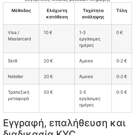
Μέθοδος
Ελάχιστη
Ταχύτητα
Τέλη
κατάθεση
ανάληψης
Visa /
10 €
1‑3
0 €
Mastercard
εργάσιμες
ημέρες
Skrill
20 €
Άμεσα
0‑2 €
Neteller
20 €
Άμεσα
0‑2 €
Τραπεζική
50 €
2‑5
0‑5 €
μεταφορά
εργάσιμες
ημέρες
Εγγραφή, επαλήθευση και
διαδικασία KYC