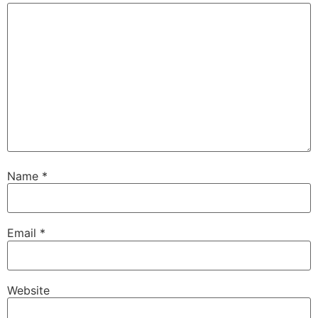
Name
*
Email
*
Website