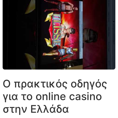
Ο πρακτικός οδηγός
για το online casino
στην Ελλάδα