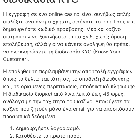
Η εγγραφή σε ένα online casino είναι συνήθως απλή:
επιλέξτε ένα όνομα χρήστη, εισάγετε το email σας και
δημιουργήστε κωδικό πρόσβασης. Μερικά καζίνο
επιτρέπουν να ξεκινήσετε το παιχνίδι χωρίς άμεση
επαλήθευση, αλλά για να κάνετε ανάληψη θα πρέπει
να ολοκληρώσετε τη διαδικασία KYC (Know Your
Customer).
Η επαλήθευση περιλαμβάνει την αποστολή εγγράφων
όπως το δελτίο ταυτότητας, το απόδειξη διεύθυνσης
και, σε ορισμένες περιπτώσεις, αποδεικτικό πληρωμής.
Η διαδικασία διαρκεί από λίγα λεπτά έως 48 ώρες,
ανάλογα με την ταχύτητα του καζίνο. Αποφύγετε τα
καζίνο που ζητούν μόνο ένα email για να αποσπάσουν
προσωπικά δεδομένα.
Δημιουργήστε λογαριασμό.
Καταθέστε το πρώτο ποσό.