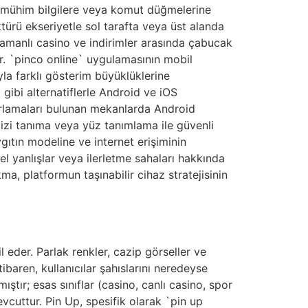
lde, mühim bilgilere veya komut düğmelerine
türü ekseriyetle sol tarafta veya üst alanda
zamanlı casino ve indirimler arasında çabucak
ır. `pinco online` uygulamasının mobil
la farklı gösterim büyüklüklerine
 gibi alternatiflerle Android ve iOS
ınırlamaları bulunan mekanlarda Android
k izi tanıma veya yüz tanımlama ile güvenli
ygıtın modeline ve internet erişiminin
yel yanlışlar veya ilerletme sahaları hakkında
ma, platformun taşınabilir cihaz stratejisinin
 eder. Parlak renkler, cazip görseller ve
tibaren, kullanıcılar şahıslarını neredeyse
ıştır; esas sınıflar (casino, canlı casino, spor
vcuttur. Pin Up, spesifik olarak `pin up