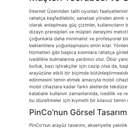
İnternet Üzerinden talih oyunları faaliyetlerin
rahatça keşfedilebilir, sanatsal yönden alımlı 
olarak anlaşılması güç çizimler, kullanıcılar
dizayn prensipleri ve müşteri deneyimi metotlar
çoğunlukla daha minimalist ve profesyonel bir
beklentilere yoğunlaşmasını emin kılar. Yönlend
hizmetleri gibi başlıca kısımlara rahatça girileb
ivedilikle bulmalarına yardımcı olur. Öbür yand
bolluk, bazı iştirakçiler için cazip olsa da, 
arayüzüne etkili bir biçimde bütünleştirmesidir;
edinmesini temin etmek amacıyla mobil cihazlar
mobil cihazlara kadar farklı aletlerde tekdüze 
kalabalık kullanım zamanlarında, ivedilik ve re
bu düzeltmeler için kıymetli bir kılavuz temin 
PinCo’nun Görsel Tasarım
PinCo’nun arayüz tasarımı, ekseriyetle yalınlık 