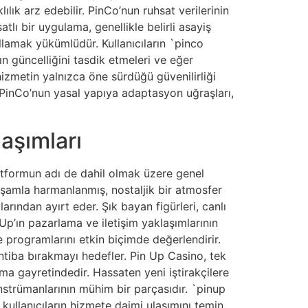
ılık arz edebilir. PinCo’nun ruhsat verilerinin
lı bir uygulama, genellikle belirli asayiş
llamak yükümlüdür. Kullanıcıların `pinco
ın güncelliğini tasdik etmeleri ve eğer
izmetin yalnızca öne sürdüğü güvenilirliği
 PinCo’nun yasal yapıya adaptasyon uğraşları,
aşımları
latformun adı de dahil olmak üzere genel
ihtişamla harmanlanmış, nostaljik bir atmosfer
rından ayırt eder. Şık bayan figürleri, canlı
 Up’ın pazarlama ve iletişim yaklaşımlarının
te programlarını etkin biçimde değerlendirir.
intiba bırakmayı hedefler. Pin Up Casino, tek
a gayretindedir. Hassaten yeni iştirakçilere
nstrümanlarının mühim bir parçasıdır. `pinup
a kullanıcıların hizmete daimi ulaşımını temin