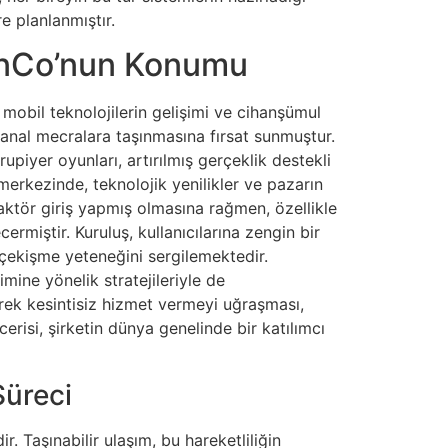
e planlanmıştır.
 PinCo’nun Konumu
 mobil teknolojilerin gelişimi ve cihanşümul
sanal mecralara taşınmasına fırsat sunmuştur.
upiyer oyunları, artırılmış gerçeklik destekli
erkezinde, teknolojik yenilikler ve pazarın
aktör giriş yapmış olmasına rağmen, özellikle
rmiştir. Kuruluş, kullanıcılarına zengin bir
 çekişme yeteneğini sergilemektedir.
mine yönelik stratejileriyle de
yerek kesintisiz hizmet vermeyi uğraşması,
risi, şirketin dünya genelinde bir katılımcı
Süreci
. Taşınabilir ulaşım, bu hareketliliğin