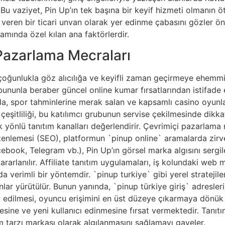
. Bu vaziyet, Pin Up’ın tek başına bir keyif hizmeti olmanın
veren bir ticari unvan olarak yer edinme çabasını gözler ö
amında özel kılan ana faktörlerdir.
Pazarlama Mecraları
oğunlukla göz alıcılığa ve keyifli zaman geçirmeye ehemmi
 bununla beraber güncel online kumar fırsatlarından istifade
a, spor tahminlerine merak salan ve kapsamlı casino oyunla
 çeşitliliği, bu katılımcı grubunun servise çekilmesinde dikk
yönlü tanıtım kanalları değerlendirir. Çevrimiçi pazarlama
lemesi (SEO), platformun `pinup online` aramalarda zirve
ebook, Telegram vb.), Pin Up’ın görsel marka algısını ser
ararlanılır. Affiliate tanıtım uygulamaları, iş kolundaki web me
 verimli bir yöntemdir. `pinup turkiye` gibi yerel stratejilerl
lar yürütülür. Bunun yanında, `pinup türkiye giriş` adresler
k edilmesi, oyuncu erişimini en üst düzeye çıkarmaya dönük g
tmesine ve yeni kullanıcı edinmesine fırsat vermektedir. Tanıtı
 tarzı markası olarak algılanmasını sağlamayı gayeler.