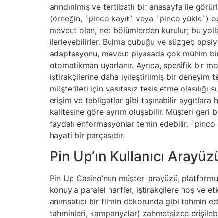
arındırılmış ve tertibatlı bir anasayfa ile gör
(örneğin, `pinco kayıt` veya `pinco yükle`) od
mevcut olan, net bölümlerden kurulur; bu yoll
ilerleyebilirler. Bulma çubuğu ve süzgeç opsi
adaptasyonu, mevcut piyasada çok mühim bir de
otomatikman uyarlanır. Ayrıca, spesifik bir mob
iştirakçilerine daha iyileştirilmiş bir deneyim
müşterileri için vasıtasız tesis etme olasılığ
erişim ve tebligatlar gibi taşınabilir aygıtlar
kalitesine göre ayrım oluşabilir. Müşteri geri b
faydalı enformasyonlar temin edebilir. `pinco t
hayati bir parçasıdır.
Pin Up’ın Kullanıcı Arayüzü 
Pin Up Casino’nun müşteri arayüzü, platformun 
konuyla paralel harfler, iştirakçilere hoş ve et
anımsatıcı bir filmin dekorunda gibi tahmin edeb
tahminleri, kampanyalar) zahmetsizce erişilebi