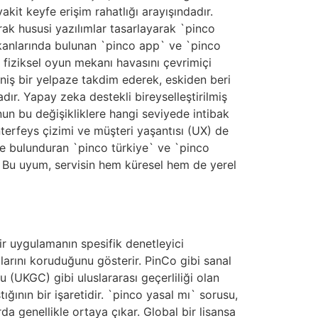
akit keyfe erişim rahatlığı arayışındadır.
arak hususi yazılımlar tasarlayarak `pinco
kkanlarında bulunan `pinco app` ve `pinco
, fiziksel oyun mekanı havasını çevrimiçi
niş bir yelpaze takdim ederek, eskiden beri
ır. Yapay zeka destekli bireyselleştirilmiş
nun bu değişikliklere hangi seviyede intibak
interfeys çizimi ve müşteri yaşantısı (UX) de
nde bulunduran `pinco türkiye` ve `pinco
r. Bu uyum, servisin hem küresel hem de yerel
 bir uygulamanın spesifik denetleyici
ralarını koruduğunu gösterir. PinCo gibi sanal
(UKGC) gibi uluslararası geçerliliği olan
ığının bir işaretidir. `pinco yasal mı` sorusu,
da genellikle ortaya çıkar. Global bir lisansa