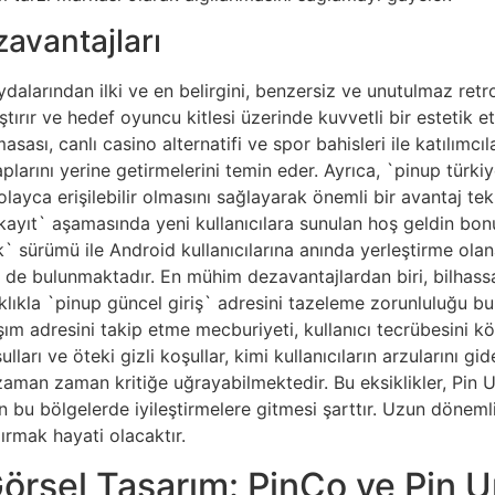
avantajları
alarından ilki ve en belirgini, benzersiz ve unutulmaz ret
tırır ve hedef oyuncu kitlesi üzerinde kuvvetli bir estetik et
ı, canlı casino alternatifi ve spor bahisleri ile katılımcılar
caplarını yerine getirmelerini temin eder. Ayrıca, `pinup türk
ayca erişilebilir olmasını sağlayarak önemli bir avantaj tekl
yıt` aşamasında yeni kullanıcılara sunulan hoş geldin bonus
 sürümü ile Android kullanıcılarına anında yerleştirme olanağ
rı de bulunmaktadır. En mühim dezavantajlardan biri, bilhass
ıkla `pinup güncel giriş` adresini tazeleme zorunluluğu bulun
şım adresini takip etme mecburiyeti, kullanıcı tecrübesini köt
rı ve öteki gizli koşullar, kimi kullanıcıların arzularını gi
 zaman zaman kritiğe uğrayabilmektedir. Bu eksiklikler, Pin 
in bu bölgelerde iyileştirmelere gitmesi şarttır. Uzun dönem
ırmak hayati olacaktır.
örsel Tasarım: PinCo ve Pin 