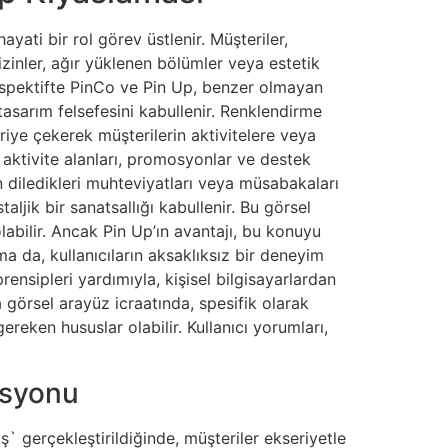
yati bir rol görev üstlenir. Müşteriler,
dizinler, ağır yüklenen bölümler veya estetik
erspektifte PinCo ve Pin Up, benzer olmayan
tasarım felsefesini kabullenir. Renklendirme
iye çekerek müşterilerin aktivitelere veya
r; aktivite alanları, promosyonlar ve destek
erin diledikleri muhteviyatları veya müsabakaları
aljik bir sanatsallığı kabullenir. Bu görsel
labilir. Ancak Pin Up’ın avantajı, bu konuyu
ama da, kullanıcıların aksaklıksız bir deneyim
ensipleri yardımıyla, kişisel bilgisayarlardan
a görsel arayüz icraatında, spesifik olarak
reken hususlar olabilir. Kullanıcı yorumları,
asyonu
iş` gerçekleştirildiğinde, müşteriler ekseriyetle