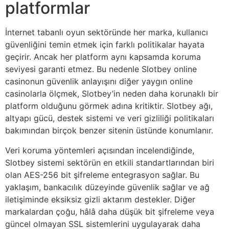
platformlar
İnternet tabanlı oyun sektöründe her marka, kullanıcı
güvenliğini temin etmek için farklı politikalar hayata
geçirir. Ancak her platform aynı kapsamda koruma
seviyesi garanti etmez. Bu nedenle Slotbey online
casinonun güvenlik anlayışını diğer yaygın online
casinolarla ölçmek, Slotbey’in neden daha korunaklı bir
platform olduğunu görmek adına kritiktir. Slotbey ağı,
altyapı gücü, destek sistemi ve veri gizliliği politikaları
bakımından birçok benzer sitenin üstünde konumlanır.
Veri koruma yöntemleri açısından incelendiğinde,
Slotbey sistemi sektörün en etkili standartlarından biri
olan AES-256 bit şifreleme entegrasyon sağlar. Bu
yaklaşım, bankacılık düzeyinde güvenlik sağlar ve ağ
iletişiminde eksiksiz gizli aktarım destekler. Diğer
markalardan çoğu, hâlâ daha düşük bit şifreleme veya
güncel olmayan SSL sistemlerini uygulayarak daha