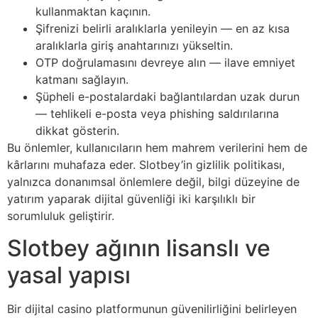
kullanmaktan kaçının.
Şifrenizi belirli aralıklarla yenileyin — en az kısa
aralıklarla giriş anahtarınızı yükseltin.
OTP doğrulamasını devreye alın — ilave emniyet
katmanı sağlayın.
Şüpheli e-postalardaki bağlantılardan uzak durun
— tehlikeli e-posta veya phishing saldırılarına
dikkat gösterin.
Bu önlemler, kullanıcıların hem mahrem verilerini hem de
kârlarını muhafaza eder. Slotbey’in gizlilik politikası,
yalnızca donanımsal önlemlere değil, bilgi düzeyine de
yatırım yaparak dijital güvenliği iki karşılıklı bir
sorumluluk geliştirir.
Slotbey ağının lisanslı ve
yasal yapısı
Bir dijital casino platformunun güvenilirliğini belirleyen