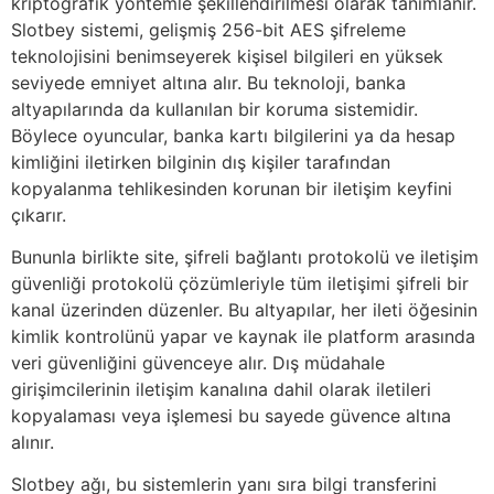
kriptografik yöntemle şekillendirilmesi olarak tanımlanır.
Slotbey sistemi, gelişmiş 256-bit AES şifreleme
teknolojisini benimseyerek kişisel bilgileri en yüksek
seviyede emniyet altına alır. Bu teknoloji, banka
altyapılarında da kullanılan bir koruma sistemidir.
Böylece oyuncular, banka kartı bilgilerini ya da hesap
kimliğini iletirken bilginin dış kişiler tarafından
kopyalanma tehlikesinden korunan bir iletişim keyfini
çıkarır.
Bununla birlikte site, şifreli bağlantı protokolü ve iletişim
güvenliği protokolü çözümleriyle tüm iletişimi şifreli bir
kanal üzerinden düzenler. Bu altyapılar, her ileti öğesinin
kimlik kontrolünü yapar ve kaynak ile platform arasında
veri güvenliğini güvenceye alır. Dış müdahale
girişimcilerinin iletişim kanalına dahil olarak iletileri
kopyalaması veya işlemesi bu sayede güvence altına
alınır.
Slotbey ağı, bu sistemlerin yanı sıra bilgi transferini