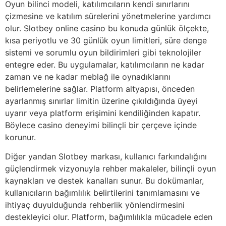
Oyun bilinci modeli, katılımcıların kendi sınırlarını
çizmesine ve katılım sürelerini yönetmelerine yardımcı
olur. Slotbey online casino bu konuda günlük ölçekte,
kısa periyotlu ve 30 günlük oyun limitleri, süre denge
sistemi ve sorumlu oyun bildirimleri gibi teknolojiler
entegre eder. Bu uygulamalar, katılımcıların ne kadar
zaman ve ne kadar meblağ ile oynadıklarını
belirlemelerine sağlar. Platform altyapısı, önceden
ayarlanmış sınırlar limitin üzerine çıkıldığında üyeyi
uyarır veya platform erişimini kendiliğinden kapatır.
Böylece casino deneyimi bilinçli bir çerçeve içinde
korunur.
Diğer yandan Slotbey markası, kullanıcı farkındalığını
güçlendirmek vizyonuyla rehber makaleler, bilinçli oyun
kaynakları ve destek kanalları sunur. Bu dokümanlar,
kullanıcıların bağımlılık belirtilerini tanımlamasını ve
ihtiyaç duyulduğunda rehberlik yönlendirmesini
destekleyici olur. Platform, bağımlılıkla mücadele eden