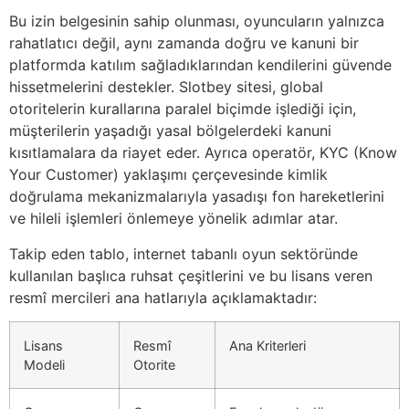
Bu izin belgesinin sahip olunması, oyuncuların yalnızca
rahatlatıcı değil, aynı zamanda doğru ve kanuni bir
platformda katılım sağladıklarından kendilerini güvende
hissetmelerini destekler. Slotbey sitesi, global
otoritelerin kurallarına paralel biçimde işlediği için,
müşterilerin yaşadığı yasal bölgelerdeki kanuni
kısıtlamalara da riayet eder. Ayrıca operatör, KYC (Know
Your Customer) yaklaşımı çerçevesinde kimlik
doğrulama mekanizmalarıyla yasadışı fon hareketlerini
ve hileli işlemleri önlemeye yönelik adımlar atar.
Takip eden tablo, internet tabanlı oyun sektöründe
kullanılan başlıca ruhsat çeşitlerini ve bu lisans veren
resmî mercileri ana hatlarıyla açıklamaktadır:
Lisans
Resmî
Ana Kriterleri
Modeli
Otorite