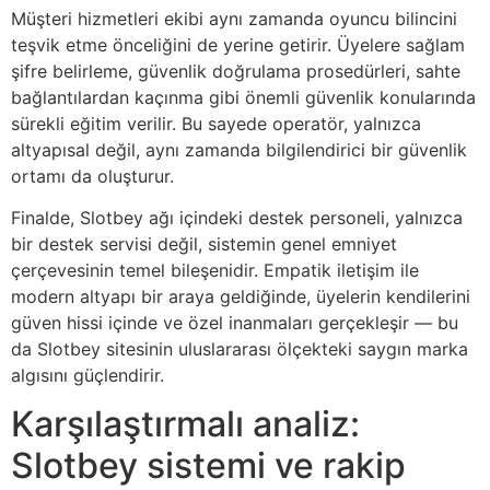
Müşteri hizmetleri ekibi aynı zamanda oyuncu bilincini
teşvik etme önceliğini de yerine getirir. Üyelere sağlam
şifre belirleme, güvenlik doğrulama prosedürleri, sahte
bağlantılardan kaçınma gibi önemli güvenlik konularında
sürekli eğitim verilir. Bu sayede operatör, yalnızca
altyapısal değil, aynı zamanda bilgilendirici bir güvenlik
ortamı da oluşturur.
Finalde, Slotbey ağı içindeki destek personeli, yalnızca
bir destek servisi değil, sistemin genel emniyet
çerçevesinin temel bileşenidir. Empatik iletişim ile
modern altyapı bir araya geldiğinde, üyelerin kendilerini
güven hissi içinde ve özel inanmaları gerçekleşir — bu
da Slotbey sitesinin uluslararası ölçekteki saygın marka
algısını güçlendirir.
Karşılaştırmalı analiz:
Slotbey sistemi ve rakip