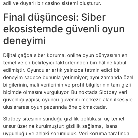
adil ve duyarlı bir casino sistemi oluşturur.
Final düşüncesi: Siber
ekosistemde güvenli oyun
deneyimi
Dijital çağda siber koruma, online oyun dünyasının en
temel ve en belirleyici faktörlerinden biri hâline kabul
edilmiştir. Oyuncular artık yalnızca tatmin edici bir
deneyim sadece bununla yetinmiyor; aynı zamanda özel
bilgilerinin, mali verilerinin ve profil bilgilerinin tam gizli
biçimde olmasını vurguluyor. Bu noktada Slotbey veri
güvenliği yapısı, oyuncu güvenini merkeze alan ilkesiyle
uluslararası oyun pazarında öne çıkmaktadır.
Slotbey sitesinin sunduğu gizlilik politikası, üç temel
unsur üzerine kurulmuştur: gizlilik sağlama, lisans
uygunluğu ve ahlaki sorumluluk. Veri koruma tarafında,