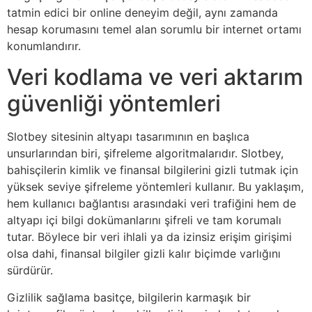
tatmin edici bir online deneyim değil, aynı zamanda
hesap korumasını temel alan sorumlu bir internet ortamı
konumlandırır.
Veri kodlama ve veri aktarım
güvenliği yöntemleri
Slotbey sitesinin altyapı tasarımının en başlıca
unsurlarından biri, şifreleme algoritmalarıdır. Slotbey,
bahisçilerin kimlik ve finansal bilgilerini gizli tutmak için
yüksek seviye şifreleme yöntemleri kullanır. Bu yaklaşım,
hem kullanıcı bağlantısı arasındaki veri trafiğini hem de
altyapı içi bilgi dokümanlarını şifreli ve tam korumalı
tutar. Böylece bir veri ihlali ya da izinsiz erişim girişimi
olsa dahi, finansal bilgiler gizli kalır biçimde varlığını
sürdürür.
Gizlilik sağlama basitçe, bilgilerin karmaşık bir