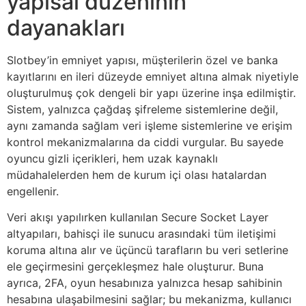
yapısal düzeninin
dayanakları
Slotbey’in emniyet yapısı, müşterilerin özel ve banka
kayıtlarını en ileri düzeyde emniyet altına almak niyetiyle
oluşturulmuş çok dengeli bir yapı üzerine inşa edilmiştir.
Sistem, yalnızca çağdaş şifreleme sistemlerine değil,
aynı zamanda sağlam veri işleme sistemlerine ve erişim
kontrol mekanizmalarına da ciddi vurgular. Bu sayede
oyuncu gizli içerikleri, hem uzak kaynaklı
müdahalelerden hem de kurum içi olası hatalardan
engellenir.
Veri akışı yapılırken kullanılan Secure Socket Layer
altyapıları, bahisçi ile sunucu arasındaki tüm iletişimi
koruma altına alır ve üçüncü tarafların bu veri setlerine
ele geçirmesini gerçekleşmez hale oluşturur. Buna
ayrıca, 2FA, oyun hesabınıza yalnızca hesap sahibinin
hesabına ulaşabilmesini sağlar; bu mekanizma, kullanıcı