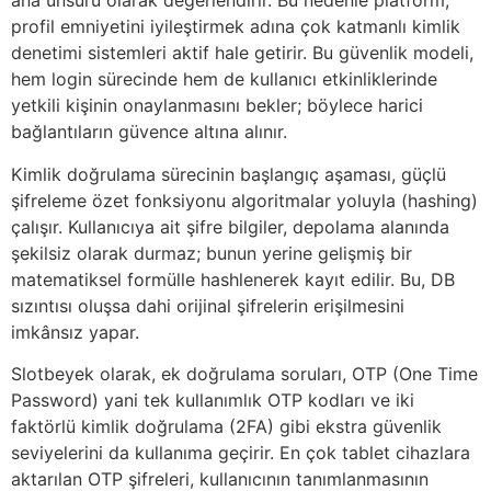
ana unsuru olarak değerlendirir. Bu nedenle platform,
profil emniyetini iyileştirmek adına çok katmanlı kimlik
denetimi sistemleri aktif hale getirir. Bu güvenlik modeli,
hem login sürecinde hem de kullanıcı etkinliklerinde
yetkili kişinin onaylanmasını bekler; böylece harici
bağlantıların güvence altına alınır.
Kimlik doğrulama sürecinin başlangıç aşaması, güçlü
şifreleme özet fonksiyonu algoritmalar yoluyla (hashing)
çalışır. Kullanıcıya ait şifre bilgiler, depolama alanında
şekilsiz olarak durmaz; bunun yerine gelişmiş bir
matematiksel formülle hashlenerek kayıt edilir. Bu, DB
sızıntısı oluşsa dahi orijinal şifrelerin erişilmesini
imkânsız yapar.
Slotbeyek olarak, ek doğrulama soruları, OTP (One Time
Password) yani tek kullanımlık OTP kodları ve iki
faktörlü kimlik doğrulama (2FA) gibi ekstra güvenlik
seviyelerini da kullanıma geçirir. En çok tablet cihazlara
aktarılan OTP şifreleri, kullanıcının tanımlanmasının