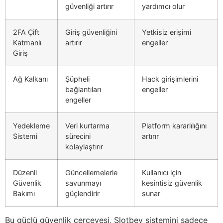
güvenliği artırır
yardımcı olur
2FA Çift
Giriş güvenliğini
Yetkisiz erişimi
Katmanlı
artırır
engeller
Giriş
Ağ Kalkanı
Şüpheli
Hack girişimlerini
bağlantıları
engeller
engeller
Yedekleme
Veri kurtarma
Platform kararlılığını
Sistemi
sürecini
artırır
kolaylaştırır
Düzenli
Güncellemelerle
Kullanıcı için
Güvenlik
savunmayı
kesintisiz güvenlik
Bakımı
güçlendirir
sunar
Bu güçlü güvenlik çerçevesi, Slotbey sistemini sadece