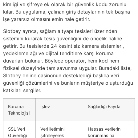
kimliği ve şifreye ek olarak bir güvenlik kodu zorunlu
kılar. Bu uygulama, çalınan giriş detaylarının tek başına
işe yararsız olmasını emin hale getirir.
Slotbey ayrıca, sağlam altyapı tesisleri üzerinden
sistemini kurarak tesis güvenliğini de öncelik haline
getirir. Bu tesislerde 24 kesintisiz kamera sistemleri,
yedekleme ağı ve dijital tehditlere karşı koruma
duvarları bulunur. Böylece operatör, hem kod hem
fiziksel düzeyinde tam savunma uygular. Buradaki liste,
Slotbey online casinonun desteklediği başlıca veri
güvenliği çözümlerini ve bunların müşteriye oluşturduğu
katkıları sergiler.
Koruma
İşlev
Sağladığı Fayda
Teknolojisi
SSL Veri
Veri iletimini
Hassas verilerin
Güvenliği
şifreleyerek
korunmasına