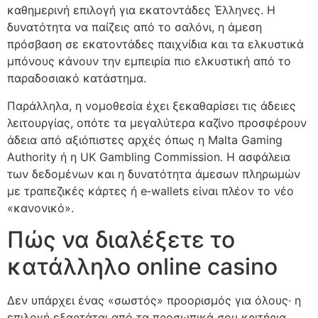
καθημερινή επιλογή για εκατοντάδες Έλληνες. Η
δυνατότητα να παίζεις από το σαλόνι, η άμεση
πρόσβαση σε εκατοντάδες παιχνίδια και τα ελκυστικά
μπόνους κάνουν την εμπειρία πιο ελκυστική από το
παραδοσιακό κατάστημα.
Παράλληλα, η νομοθεσία έχει ξεκαθαρίσει τις άδειες
λειτουργίας, οπότε τα μεγαλύτερα καζίνο προσφέρουν
άδεια από αξιόπιστες αρχές όπως η Malta Gaming
Authority ή η UK Gambling Commission. Η ασφάλεια
των δεδομένων και η δυνατότητα άμεσων πληρωμών
με τραπεζικές κάρτες ή e‑wallets είναι πλέον το νέο
«κανονικό».
Πώς να διαλέξετε το
κατάλληλο online casino
Δεν υπάρχει ένας «σωστός» προορισμός για όλους· η
επιλογή εξαρτάται από τα προσωπικά σου κριτήρια.