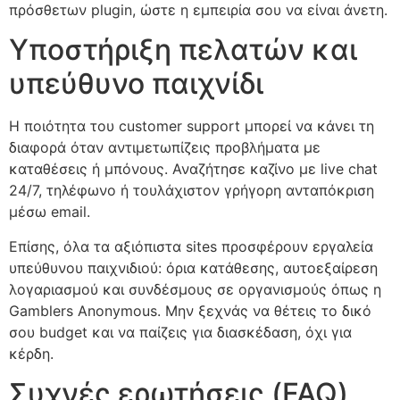
πρόσθετων plugin, ώστε η εμπειρία σου να είναι άνετη.
Υποστήριξη πελατών και
υπεύθυνο παιχνίδι
Η ποιότητα του customer support μπορεί να κάνει τη
διαφορά όταν αντιμετωπίζεις προβλήματα με
καταθέσεις ή μπόνους. Αναζήτησε καζίνο με live chat
24/7, τηλέφωνο ή τουλάχιστον γρήγορη ανταπόκριση
μέσω email.
Επίσης, όλα τα αξιόπιστα sites προσφέρουν εργαλεία
υπεύθυνου παιχνιδιού: όρια κατάθεσης, αυτοεξαίρεση
λογαριασμού και συνδέσμους σε οργανισμούς όπως η
Gamblers Anonymous. Μην ξεχνάς να θέτεις το δικό
σου budget και να παίζεις για διασκέδαση, όχι για
κέρδη.
Συχνές ερωτήσεις (FAQ)