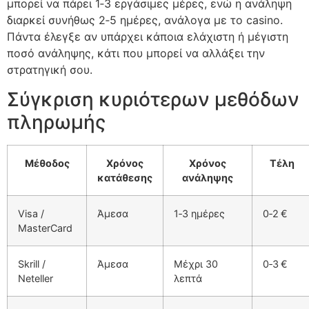
μπορεί να πάρει 1‑3 εργάσιμες μέρες, ενώ η ανάληψη
διαρκεί συνήθως 2‑5 ημέρες, ανάλογα με το casino.
Πάντα έλεγξε αν υπάρχει κάποια ελάχιστη ή μέγιστη
ποσό ανάληψης, κάτι που μπορεί να αλλάξει την
στρατηγική σου.
Σύγκριση κυριότερων μεθόδων
πληρωμής
Μέθοδος
Χρόνος
Χρόνος
Τέλη
κατάθεσης
ανάληψης
Visa /
Άμεσα
1‑3 ημέρες
0‑2 €
MasterCard
Skrill /
Άμεσα
Μέχρι 30
0‑3 €
Neteller
λεπτά