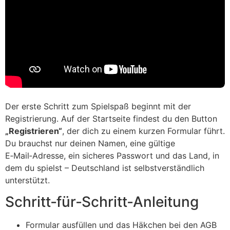
Der erste Schritt zum Spielspaß beginnt mit der
Registrierung. Auf der Startseite findest du den Button
„Registrieren“
, der dich zu einem kurzen Formular führt.
Du brauchst nur deinen Namen, eine gültige
E‑Mail‑Adresse, ein sicheres Passwort und das Land, in
dem du spielst – Deutschland ist selbstverständlich
unterstützt.
Schritt‑für‑Schritt‑Anleitung
Formular ausfüllen und das Häkchen bei den AGB