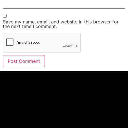
Save my name, email, and website in this browser for
the next time I comment.