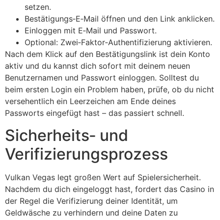
setzen.
Bestätigungs‑E‑Mail öffnen und den Link anklicken.
Einloggen mit E‑Mail und Passwort.
Optional: Zwei‑Faktor‑Authentifizierung aktivieren.
Nach dem Klick auf den Bestätigungslink ist dein Konto
aktiv und du kannst dich sofort mit deinem neuen
Benutzernamen und Passwort einloggen. Solltest du
beim ersten Login ein Problem haben, prüfe, ob du nicht
versehentlich ein Leerzeichen am Ende deines
Passworts eingefügt hast – das passiert schnell.
Sicherheits‑ und
Verifizierungsprozess
Vulkan Vegas legt großen Wert auf Spielersicherheit.
Nachdem du dich eingeloggt hast, fordert das Casino in
der Regel die Verifizierung deiner Identität, um
Geldwäsche zu verhindern und deine Daten zu